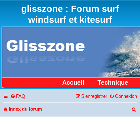
glisszone : Forum surf
windsurf et kitesurf
Accueil
Technique
FAQ
S’enregistrer
Connexion
Index du forum
R
e
c