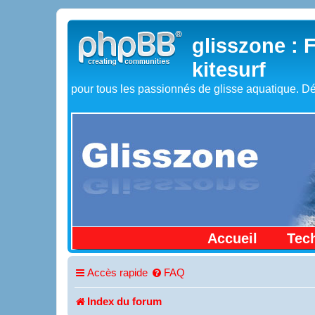
glisszone : 
kitesurf
pour tous les passionnés de glisse aquatique. Dé
Accueil
Tec
Accès rapide
FAQ
Index du forum