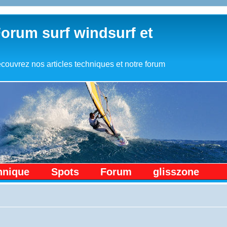
Forum surf windsurf et
couvrez nos articles techniques et notre forum
hnique
Spots
Forum
glisszone