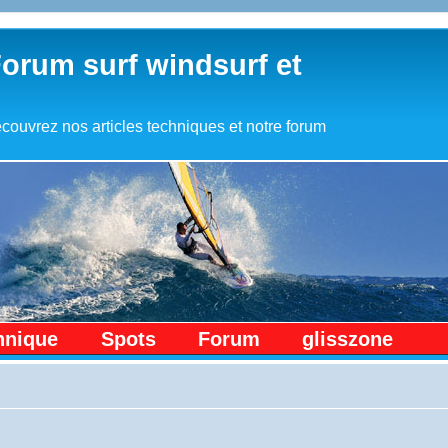
Forum surf windsurf et
couvrez nos articles techniques et notre forum
hnique
Spots
Forum
glisszone