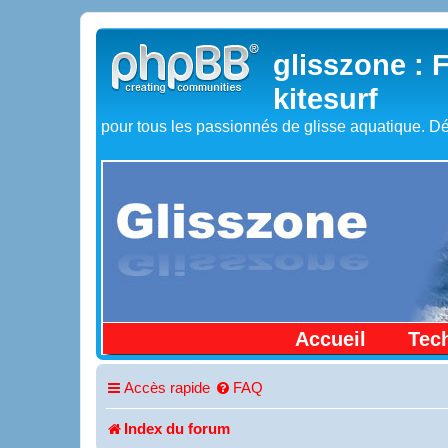
glisszone : 
kitesurf
pour tous les passionnés de glisse aquatique. Dé
Accueil
Tec
Accès rapide
FAQ
Index du forum