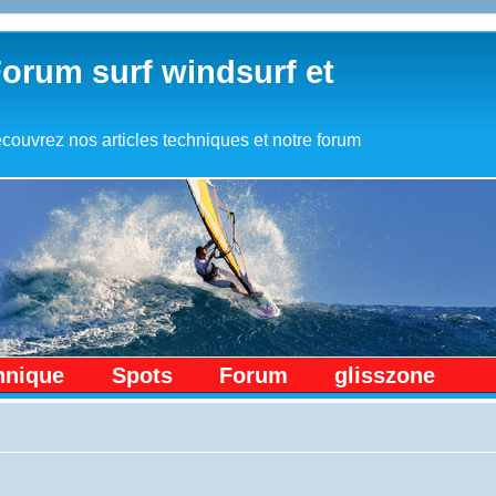
Forum surf windsurf et
couvrez nos articles techniques et notre forum
hnique
Spots
Forum
glisszone