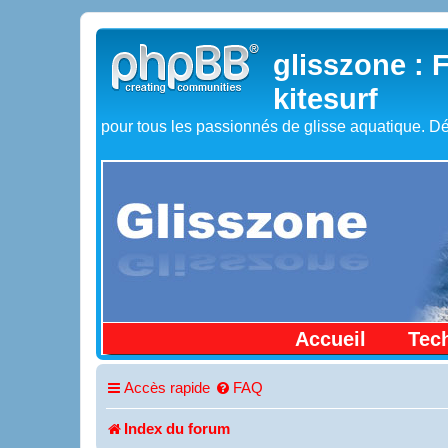
glisszone : 
kitesurf
pour tous les passionnés de glisse aquatique. Dé
Accueil
Tec
Accès rapide
FAQ
Index du forum