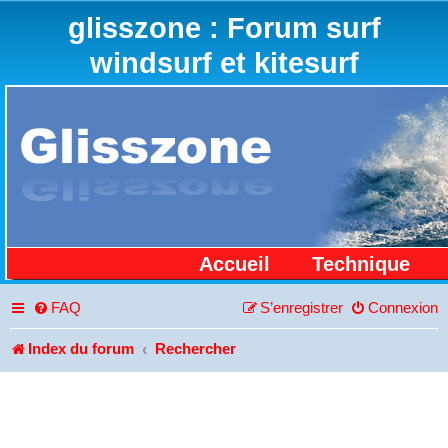
glisszone : Forum surf
windsurf et kitesurf
Accueil
Technique
FAQ
S’enregistrer
Connexion
Index du forum
Rechercher