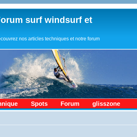
Forum surf windsurf et
couvrez nos articles techniques et notre forum
hnique
Spots
Forum
glisszone