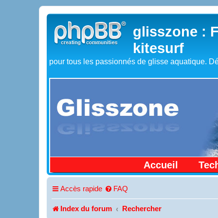
glisszone : 
kitesurf
pour tous les passionnés de glisse aquatique. Dé
Accueil
Tec
Accès rapide
FAQ
Index du forum
Rechercher