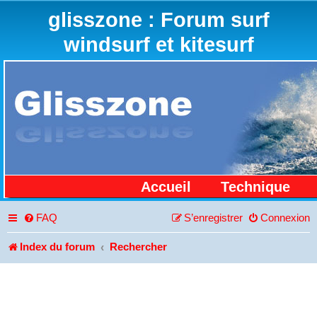
glisszone : Forum surf
windsurf et kitesurf
Accueil
Technique
FAQ
S’enregistrer
Connexion
Index du forum
Rechercher