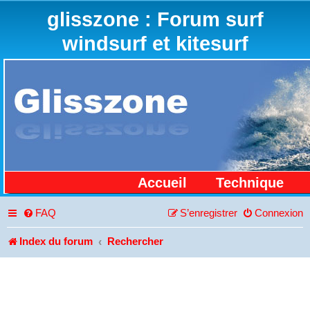
glisszone : Forum surf
windsurf et kitesurf
Accueil
Technique
FAQ
S’enregistrer
Connexion
Index du forum
Rechercher