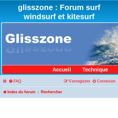
glisszone : Forum surf
windsurf et kitesurf
Accueil
Technique
FAQ
S’enregistrer
Connexion
Index du forum
Rechercher