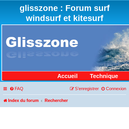
glisszone : Forum surf
windsurf et kitesurf
Accueil
Technique
FAQ
S’enregistrer
Connexion
Index du forum
Rechercher