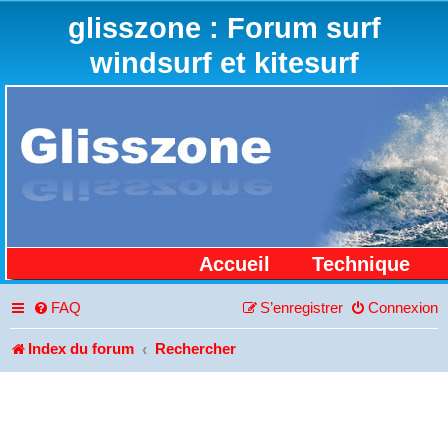
glisszone : Forum surf
windsurf et kitesurf
Accueil
Technique
FAQ
S’enregistrer
Connexion
Index du forum
Rechercher