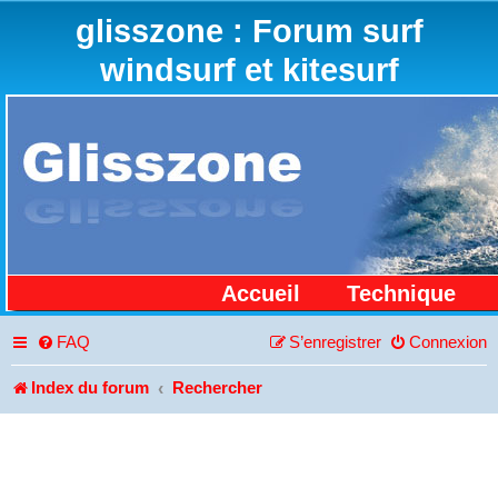
glisszone : Forum surf
windsurf et kitesurf
Accueil
Technique
FAQ
S’enregistrer
Connexion
Index du forum
Rechercher