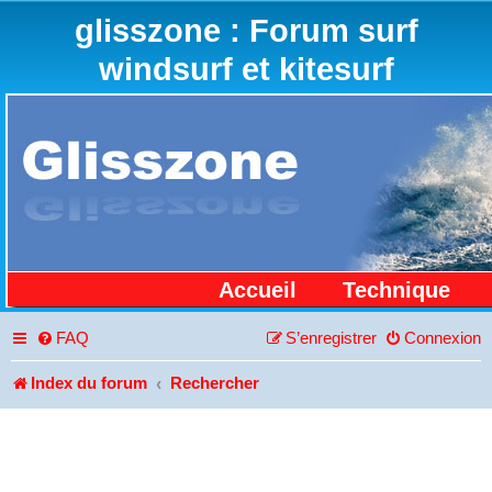
glisszone : Forum surf
windsurf et kitesurf
Accueil
Technique
FAQ
S’enregistrer
Connexion
Index du forum
Rechercher