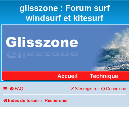
glisszone : Forum surf
windsurf et kitesurf
Accueil
Technique
FAQ
S’enregistrer
Connexion
Index du forum
Rechercher