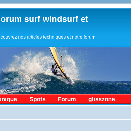
Forum surf windsurf et
couvrez nos articles techniques et notre forum
hnique
Spots
Forum
glisszone