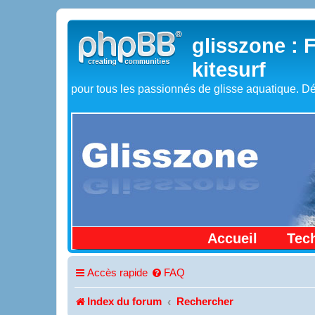
glisszone : 
kitesurf
pour tous les passionnés de glisse aquatique. Dé
Accueil
Tec
Accès rapide
FAQ
Index du forum
Rechercher