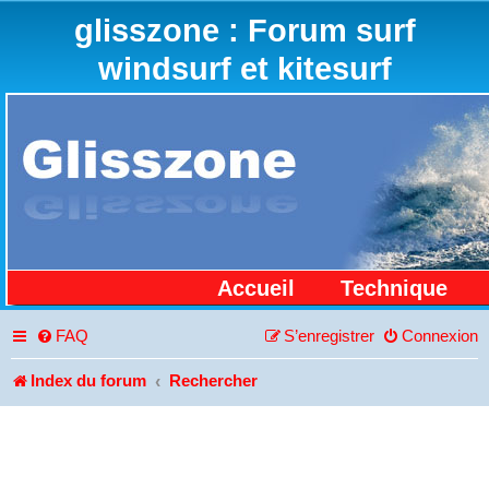
glisszone : Forum surf
windsurf et kitesurf
Accueil
Technique
FAQ
S’enregistrer
Connexion
Index du forum
Rechercher