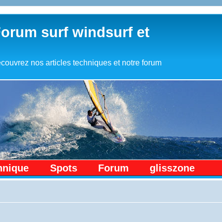
Forum surf windsurf et
couvrez nos articles techniques et notre forum
hnique
Spots
Forum
glisszone