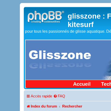
glisszone : 
kitesurf
pour tous les passionnés de glisse aquatique. Dé
Accueil
Tec
Accès rapide
FAQ
Index du forum
Rechercher