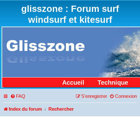
glisszone : Forum surf
windsurf et kitesurf
Accueil
Technique
FAQ
S’enregistrer
Connexion
Index du forum
Rechercher