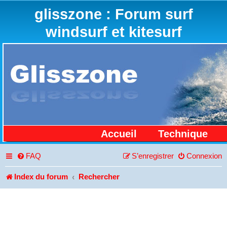
glisszone : Forum surf
windsurf et kitesurf
Accueil
Technique
FAQ
S’enregistrer
Connexion
Index du forum
Rechercher