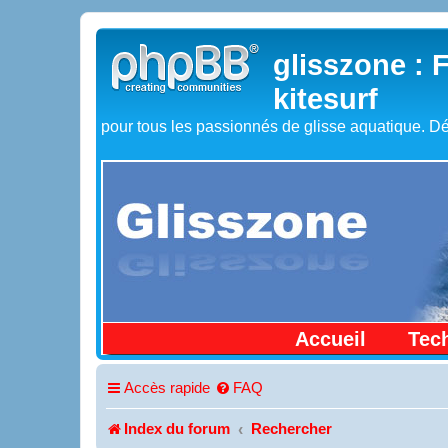
glisszone : 
kitesurf
pour tous les passionnés de glisse aquatique. Dé
Accueil
Tec
Accès rapide
FAQ
Index du forum
Rechercher