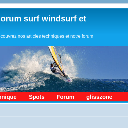
Forum surf windsurf et
couvrez nos articles techniques et notre forum
hnique
Spots
Forum
glisszone