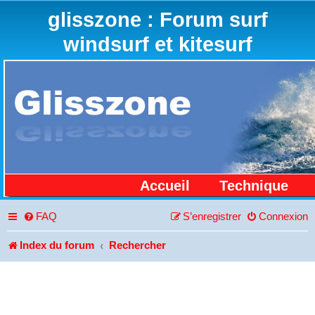
glisszone : Forum surf
windsurf et kitesurf
Accueil
Technique
FAQ
S’enregistrer
Connexion
Index du forum
Rechercher