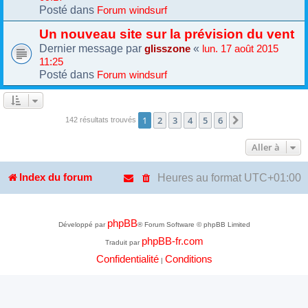
Posté dans
Forum windsurf
Un nouveau site sur la prévision du vent
Dernier message par
«
glisszone
lun. 17 août 2015
11:25
Posté dans
Forum windsurf
1
2
3
4
5
6
Suivante
142 résultats trouvés
Aller à
Heures au format
UTC+01:00
Index du forum
phpBB
Développé par
® Forum Software © phpBB Limited
phpBB-fr.com
Traduit par
Confidentialité
Conditions
|