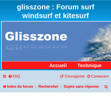
glisszone : Forum surf
windsurf et kitesurf
Accueil
Technique
FAQ
S’enregistrer
Connexion
Index du forum
Rechercher
Sujets sans réponse
R
e
c