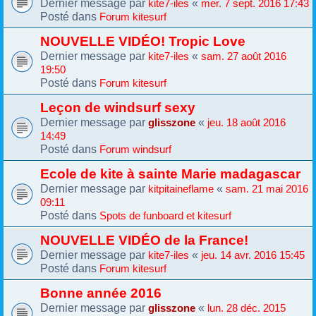
Dernier message par
«
kite7-iles
mer. 7 sept. 2016 17:43
Posté dans
Forum kitesurf
NOUVELLE VIDÉO! Tropic Love
Dernier message par
«
kite7-iles
sam. 27 août 2016
19:50
Posté dans
Forum kitesurf
Leçon de windsurf sexy
Dernier message par
«
glisszone
jeu. 18 août 2016
14:49
Posté dans
Forum windsurf
Ecole de kite à sainte Marie madagascar
Dernier message par
«
kitpitaineflame
sam. 21 mai 2016
09:11
Posté dans
Spots de funboard et kitesurf
NOUVELLE VIDÉO de la France!
Dernier message par
«
kite7-iles
jeu. 14 avr. 2016 15:45
Posté dans
Forum kitesurf
Bonne année 2016
Dernier message par
«
glisszone
lun. 28 déc. 2015