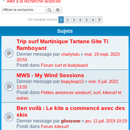
Aller à la recherche avancée
Rechercher
Recherche avancée
1
2
3
4
5
6
Suivante
142 résultats trouvés
Sujets
Trip surf Martinique Tartane Gite Ti
flamboyant
Dernier message par
«
charlytutu
mar. 19 sept. 2023
20:53
Posté dans
Forum surf et bodyboard
MWS - My Wind Sessions
Dernier message par
«
loopyloop13
mer. 6 juil. 2022
13:33
Posté dans
Petites annonces windsurf, surf, kitesurf et
autres
Ben voilà : Le kite a commencé avec des
skis
Dernier message par
«
glisszone
jeu. 11 juil. 2019 10:19
Posté dans
Forum kitesurf