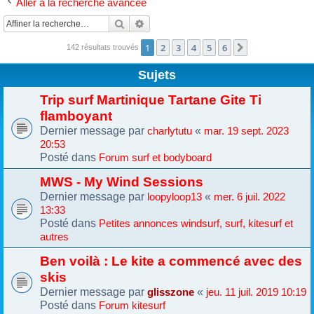
Aller à la recherche avancée
Rechercher
Recherche avancée
1
2
3
4
5
6
Suivante
142 résultats trouvés
Sujets
Trip surf Martinique Tartane Gite Ti
flamboyant
Dernier message par
«
charlytutu
mar. 19 sept. 2023
20:53
Posté dans
Forum surf et bodyboard
MWS - My Wind Sessions
Dernier message par
«
loopyloop13
mer. 6 juil. 2022
13:33
Posté dans
Petites annonces windsurf, surf, kitesurf et
autres
Ben voilà : Le kite a commencé avec des
skis
Dernier message par
«
glisszone
jeu. 11 juil. 2019 10:19
Posté dans
Forum kitesurf