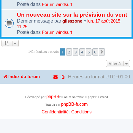
Posté dans
Forum windsurf
Un nouveau site sur la prévision du vent
Dernier message par
«
glisszone
lun. 17 août 2015
11:25
Posté dans
Forum windsurf
1
2
3
4
5
6
Suivante
142 résultats trouvés
Aller à
Heures au format
UTC+01:00
Index du forum
phpBB
Développé par
® Forum Software © phpBB Limited
phpBB-fr.com
Traduit par
Confidentialité
Conditions
|