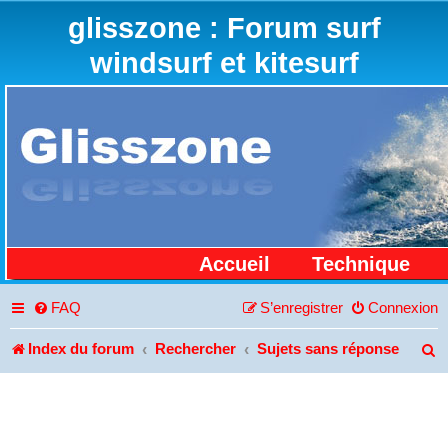
glisszone : Forum surf
windsurf et kitesurf
Accueil
Technique
FAQ
S’enregistrer
Connexion
Index du forum
Rechercher
Sujets sans réponse
R
e
c