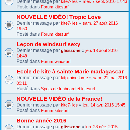
Dernier message par
«
kite7-iles
mer. 7 sept. 2016 17:43
Posté dans
Forum kitesurf
NOUVELLE VIDÉO! Tropic Love
Dernier message par
«
kite7-iles
sam. 27 août 2016
19:50
Posté dans
Forum kitesurf
Leçon de windsurf sexy
Dernier message par
«
glisszone
jeu. 18 août 2016
14:49
Posté dans
Forum windsurf
Ecole de kite à sainte Marie madagascar
Dernier message par
«
kitpitaineflame
sam. 21 mai 2016
09:11
Posté dans
Spots de funboard et kitesurf
NOUVELLE VIDÉO de la France!
Dernier message par
«
kite7-iles
jeu. 14 avr. 2016 15:45
Posté dans
Forum kitesurf
Bonne année 2016
Dernier message par
«
glisszone
lun. 28 déc. 2015