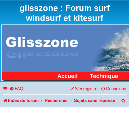
glisszone : Forum surf
windsurf et kitesurf
Accueil
Technique
FAQ
S’enregistrer
Connexion
Index du forum
Rechercher
Sujets sans réponse
R
e
c