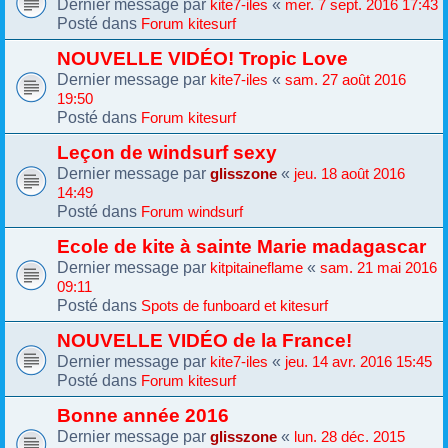
Dernier message par
«
kite7-iles
mer. 7 sept. 2016 17:43
Posté dans
Forum kitesurf
NOUVELLE VIDÉO! Tropic Love
Dernier message par
«
kite7-iles
sam. 27 août 2016
19:50
Posté dans
Forum kitesurf
Leçon de windsurf sexy
Dernier message par
«
glisszone
jeu. 18 août 2016
14:49
Posté dans
Forum windsurf
Ecole de kite à sainte Marie madagascar
Dernier message par
«
kitpitaineflame
sam. 21 mai 2016
09:11
Posté dans
Spots de funboard et kitesurf
NOUVELLE VIDÉO de la France!
Dernier message par
«
kite7-iles
jeu. 14 avr. 2016 15:45
Posté dans
Forum kitesurf
Bonne année 2016
Dernier message par
«
glisszone
lun. 28 déc. 2015