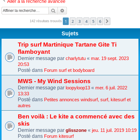
Aller à la recherche avancée
Rechercher
Recherche avancée
1
2
3
4
5
6
Suivante
142 résultats trouvés
Sujets
Trip surf Martinique Tartane Gite Ti
flamboyant
Dernier message par
«
charlytutu
mar. 19 sept. 2023
20:53
Posté dans
Forum surf et bodyboard
MWS - My Wind Sessions
Dernier message par
«
loopyloop13
mer. 6 juil. 2022
13:33
Posté dans
Petites annonces windsurf, surf, kitesurf et
autres
Ben voilà : Le kite a commencé avec des
skis
Dernier message par
«
glisszone
jeu. 11 juil. 2019 10:19
Posté dans
Forum kitesurf