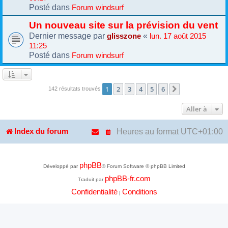
Posté dans
Forum windsurf
Un nouveau site sur la prévision du vent
Dernier message par
«
glisszone
lun. 17 août 2015
11:25
Posté dans
Forum windsurf
1
2
3
4
5
6
Suivante
142 résultats trouvés
Aller à
Heures au format
UTC+01:00
Index du forum
phpBB
Développé par
® Forum Software © phpBB Limited
phpBB-fr.com
Traduit par
Confidentialité
Conditions
|