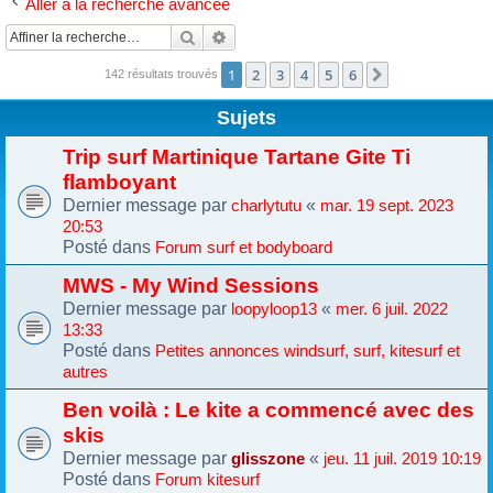
Aller à la recherche avancée
Rechercher
Recherche avancée
1
2
3
4
5
6
Suivante
142 résultats trouvés
Sujets
Trip surf Martinique Tartane Gite Ti
flamboyant
Dernier message par
«
charlytutu
mar. 19 sept. 2023
20:53
Posté dans
Forum surf et bodyboard
MWS - My Wind Sessions
Dernier message par
«
loopyloop13
mer. 6 juil. 2022
13:33
Posté dans
Petites annonces windsurf, surf, kitesurf et
autres
Ben voilà : Le kite a commencé avec des
skis
Dernier message par
«
glisszone
jeu. 11 juil. 2019 10:19
Posté dans
Forum kitesurf