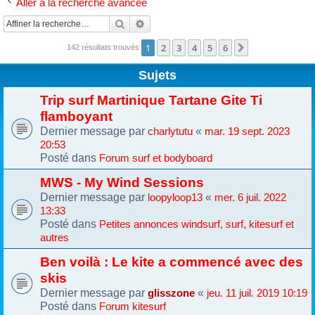
Aller à la recherche avancée
Rechercher
Recherche avancée
1
2
3
4
5
6
Suivante
142 résultats trouvés
Sujets
Trip surf Martinique Tartane Gite Ti
flamboyant
Dernier message par
«
charlytutu
mar. 19 sept. 2023
20:53
Posté dans
Forum surf et bodyboard
MWS - My Wind Sessions
Dernier message par
«
loopyloop13
mer. 6 juil. 2022
13:33
Posté dans
Petites annonces windsurf, surf, kitesurf et
autres
Ben voilà : Le kite a commencé avec des
skis
Dernier message par
«
glisszone
jeu. 11 juil. 2019 10:19
Posté dans
Forum kitesurf