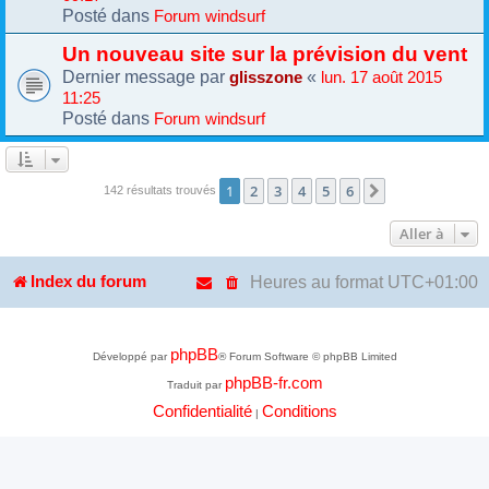
Posté dans
Forum windsurf
Un nouveau site sur la prévision du vent
Dernier message par
«
glisszone
lun. 17 août 2015
11:25
Posté dans
Forum windsurf
1
2
3
4
5
6
Suivante
142 résultats trouvés
Aller à
Heures au format
UTC+01:00
Index du forum
phpBB
Développé par
® Forum Software © phpBB Limited
phpBB-fr.com
Traduit par
Confidentialité
Conditions
|