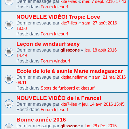
Dernier message par
«
kite7-iles
mer. 7 sept. 2016 17:43
Posté dans
Forum kitesurf
NOUVELLE VIDÉO! Tropic Love
Dernier message par
«
kite7-iles
sam. 27 août 2016
19:50
Posté dans
Forum kitesurf
Leçon de windsurf sexy
Dernier message par
«
glisszone
jeu. 18 août 2016
14:49
Posté dans
Forum windsurf
Ecole de kite à sainte Marie madagascar
Dernier message par
«
kitpitaineflame
sam. 21 mai 2016
09:11
Posté dans
Spots de funboard et kitesurf
NOUVELLE VIDÉO de la France!
Dernier message par
«
kite7-iles
jeu. 14 avr. 2016 15:45
Posté dans
Forum kitesurf
Bonne année 2016
Dernier message par
«
glisszone
lun. 28 déc. 2015