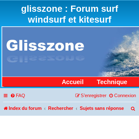
glisszone : Forum surf
windsurf et kitesurf
Accueil
Technique
FAQ
S’enregistrer
Connexion
Index du forum
Rechercher
Sujets sans réponse
R
e
c