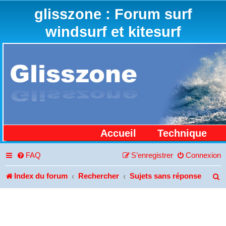
glisszone : Forum surf
windsurf et kitesurf
Accueil
Technique
FAQ
S’enregistrer
Connexion
Index du forum
Rechercher
Sujets sans réponse
R
e
c