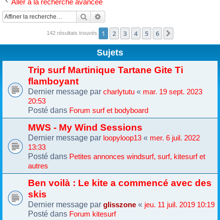
Aller à la recherche avancée
Rechercher
Recherche avancée
1
2
3
4
5
6
Suivante
142 résultats trouvés
Sujets
Trip surf Martinique Tartane Gite Ti
flamboyant
Dernier message par
«
charlytutu
mar. 19 sept. 2023
20:53
Posté dans
Forum surf et bodyboard
MWS - My Wind Sessions
Dernier message par
«
loopyloop13
mer. 6 juil. 2022
13:33
Posté dans
Petites annonces windsurf, surf, kitesurf et
autres
Ben voilà : Le kite a commencé avec des
skis
Dernier message par
«
glisszone
jeu. 11 juil. 2019 10:19
Posté dans
Forum kitesurf