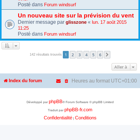
Posté dans
Forum windsurf
Un nouveau site sur la prévision du vent
Dernier message par
«
glisszone
lun. 17 août 2015
11:25
Posté dans
Forum windsurf
1
2
3
4
5
6
Suivante
142 résultats trouvés
Aller à
Heures au format
UTC+01:00
Index du forum
phpBB
Développé par
® Forum Software © phpBB Limited
phpBB-fr.com
Traduit par
Confidentialité
Conditions
|