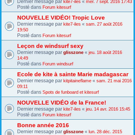
Dernier message par
«
kite7-iles
mer. 7 sept. 2016 17:43
Posté dans
Forum kitesurf
NOUVELLE VIDÉO! Tropic Love
Dernier message par
«
kite7-iles
sam. 27 août 2016
19:50
Posté dans
Forum kitesurf
Leçon de windsurf sexy
Dernier message par
«
glisszone
jeu. 18 août 2016
14:49
Posté dans
Forum windsurf
Ecole de kite à sainte Marie madagascar
Dernier message par
«
kitpitaineflame
sam. 21 mai 2016
09:11
Posté dans
Spots de funboard et kitesurf
NOUVELLE VIDÉO de la France!
Dernier message par
«
kite7-iles
jeu. 14 avr. 2016 15:45
Posté dans
Forum kitesurf
Bonne année 2016
Dernier message par
«
glisszone
lun. 28 déc. 2015