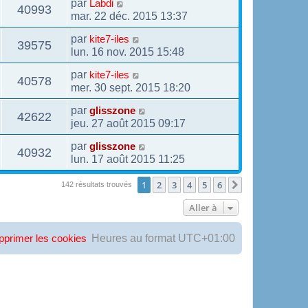
par
Labdi
40993
mar. 22 déc. 2015 13:37
par
kite7-iles
39575
lun. 16 nov. 2015 15:48
par
kite7-iles
40578
mer. 30 sept. 2015 18:20
par
glisszone
42622
jeu. 27 août 2015 09:17
par
glisszone
40932
lun. 17 août 2015 11:25
1
2
3
4
5
6
Suivante
142 résultats trouvés
Aller à
Heures au format
UTC+01:00
pprimer les cookies