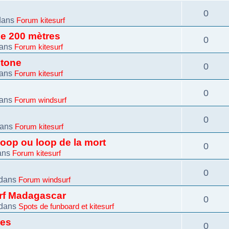
0
dans
Forum kitesurf
 de 200 mètres
0
ans
Forum kitesurf
otone
0
ans
Forum kitesurf
0
ans
Forum windsurf
0
dans
Forum kitesurf
loop ou loop de la mort
0
ans
Forum kitesurf
0
dans
Forum windsurf
urf Madagascar
0
dans
Spots de funboard et kitesurf
res
0