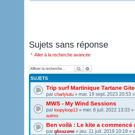
Sujets sans réponse
Aller à la recherche avancée
Rechercher
Recherche avancée
SUJETS
Trip surf Martinique Tartane Git
par
»
mar. 19 sept. 2023 20:53
»
charlytutu
MWS - My Wind Sessions
par
»
mer. 6 juil. 2022 13:33
»
loopyloop13
autres
Ben voilà : Le kite a commencé 
par
»
jeu. 11 juil. 2019 10:19
» 
glisszone