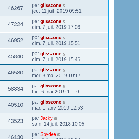
par
glisszone
46267
jeu. 11 juil. 2019 09:51
par
glisszone
47224
dim. 7 juil. 2019 17:06
par
glisszone
46952
dim. 7 juil. 2019 15:51
par
glisszone
45840
dim. 7 juil. 2019 15:46
par
glisszone
46580
mer. 8 mai 2019 10:17
par
glisszone
58834
lun. 6 mai 2019 11:10
par
glisszone
40510
mar. 1 janv. 2019 12:53
par
Jacky
43523
sam. 14 juil. 2018 10:05
par
Spydee
46130