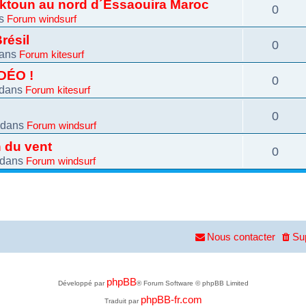
rktoun au nord d´Essaouira Maroc
0
ns
Forum windsurf
ésil
0
ans
Forum kitesurf
DÉO !
0
dans
Forum kitesurf
0
 dans
Forum windsurf
n du vent
0
 dans
Forum windsurf
Nous contacter
Su
phpBB
Développé par
® Forum Software © phpBB Limited
phpBB-fr.com
Traduit par