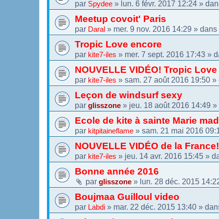
par
»
lun. 6 févr. 2017 12:24
» da
Spydee
Meetup covoit' Paris
par
»
mer. 9 nov. 2016 14:29
» dans
Daral
Tropic Love encore
par
»
mer. 7 sept. 2016 17:43
» d
kite7-iles
NOUVELLE VIDÉO! Tropic Love
par
»
sam. 27 août 2016 19:50
»
kite7-iles
Leçon de windsurf sexy
par
»
jeu. 18 août 2016 14:49
»
glisszone
Ecole de kite à sainte Marie ma
par
»
sam. 21 mai 2016 09:
kitpitaineflame
NOUVELLE VIDÉO de la France!
par
»
jeu. 14 avr. 2016 15:45
» d
kite7-iles
Bonne année 2016
par
»
lun. 28 déc. 2015 14:2
glisszone
Boujmaa Guilloul video
par
»
mar. 22 déc. 2015 13:40
» da
Labdi