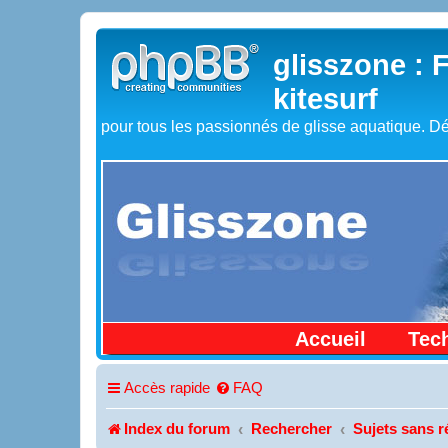
glisszone : 
kitesurf
pour tous les passionnés de glisse aquatique. Dé
Accueil
Tec
Accès rapide
FAQ
Index du forum
Rechercher
Sujets sans 