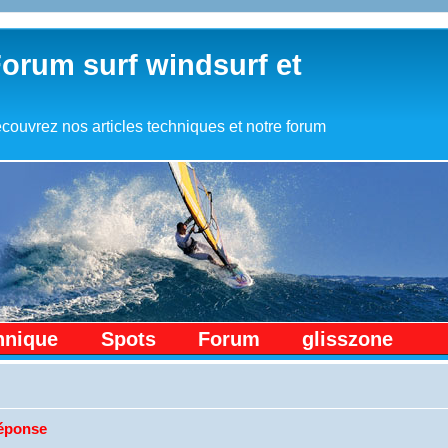
Forum surf windsurf et
couvrez nos articles techniques et notre forum
hnique
Spots
Forum
glisszone
réponse