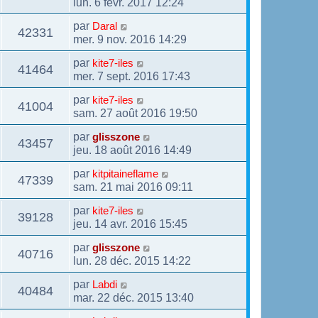
lun. 6 févr. 2017 12:24
par
Daral
42331
mer. 9 nov. 2016 14:29
par
kite7-iles
41464
mer. 7 sept. 2016 17:43
par
kite7-iles
41004
sam. 27 août 2016 19:50
par
glisszone
43457
jeu. 18 août 2016 14:49
par
kitpitaineflame
47339
sam. 21 mai 2016 09:11
par
kite7-iles
39128
jeu. 14 avr. 2016 15:45
par
glisszone
40716
lun. 28 déc. 2015 14:22
par
Labdi
40484
mar. 22 déc. 2015 13:40