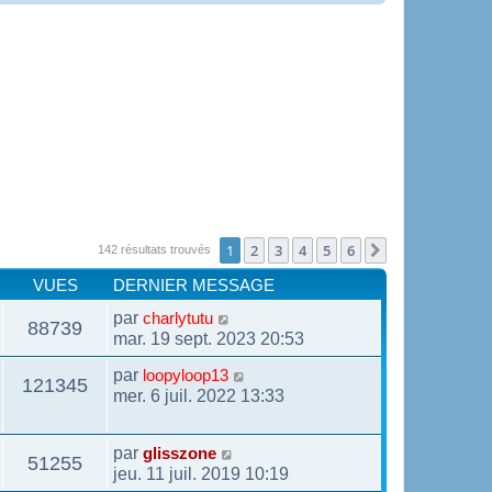
1
2
3
4
5
6
Suivante
142 résultats trouvés
VUES
DERNIER MESSAGE
par
charlytutu
88739
mar. 19 sept. 2023 20:53
par
loopyloop13
121345
mer. 6 juil. 2022 13:33
par
glisszone
51255
jeu. 11 juil. 2019 10:19