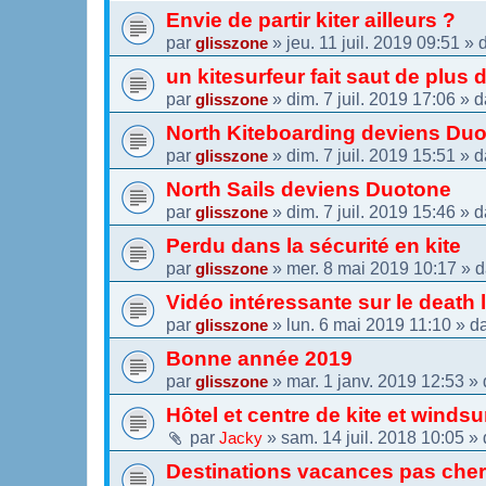
Envie de partir kiter ailleurs ?
par
»
jeu. 11 juil. 2019 09:51
» 
glisszone
un kitesurfeur fait saut de plus
par
»
dim. 7 juil. 2019 17:06
» d
glisszone
North Kiteboarding deviens Du
par
»
dim. 7 juil. 2019 15:51
» d
glisszone
North Sails deviens Duotone
par
»
dim. 7 juil. 2019 15:46
» d
glisszone
Perdu dans la sécurité en kite
par
»
mer. 8 mai 2019 10:17
» 
glisszone
Vidéo intéressante sur le death 
par
»
lun. 6 mai 2019 11:10
» d
glisszone
Bonne année 2019
par
»
mar. 1 janv. 2019 12:53
» 
glisszone
Hôtel et centre de kite et winds
par
»
sam. 14 juil. 2018 10:05
» 
Jacky
Destinations vacances pas che