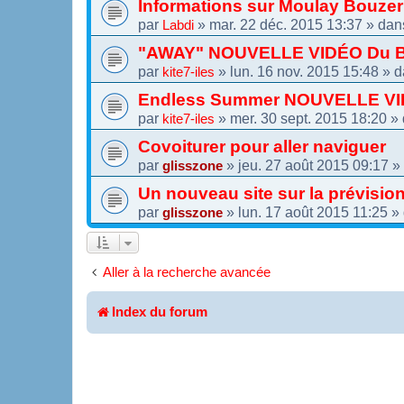
Informations sur Moulay Bouze
par
»
mar. 22 déc. 2015 13:37
» da
Labdi
"AWAY" NOUVELLE VIDÉO Du Br
par
»
lun. 16 nov. 2015 15:48
» d
kite7-iles
Endless Summer NOUVELLE VI
par
»
mer. 30 sept. 2015 18:20
» 
kite7-iles
Covoiturer pour aller naviguer
par
»
jeu. 27 août 2015 09:17
»
glisszone
Un nouveau site sur la prévisio
par
»
lun. 17 août 2015 11:25
»
glisszone
Aller à la recherche avancée
Index du forum