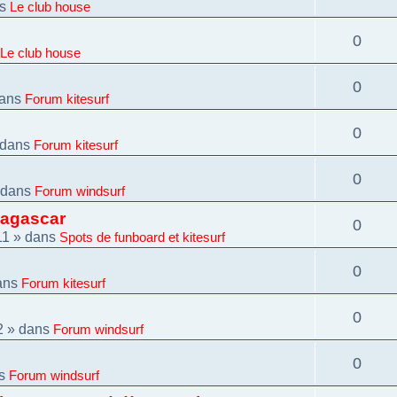
ns
Le club house
0
Le club house
0
ans
Forum kitesurf
0
 dans
Forum kitesurf
0
 dans
Forum windsurf
dagascar
0
11
» dans
Spots de funboard et kitesurf
0
ans
Forum kitesurf
0
2
» dans
Forum windsurf
0
ns
Forum windsurf