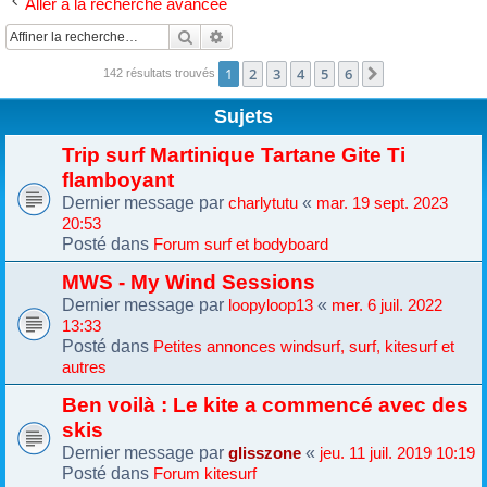
Aller à la recherche avancée
Rechercher
Recherche avancée
1
2
3
4
5
6
Suivante
142 résultats trouvés
Sujets
Trip surf Martinique Tartane Gite Ti
flamboyant
Dernier message par
«
charlytutu
mar. 19 sept. 2023
20:53
Posté dans
Forum surf et bodyboard
MWS - My Wind Sessions
Dernier message par
«
loopyloop13
mer. 6 juil. 2022
13:33
Posté dans
Petites annonces windsurf, surf, kitesurf et
autres
Ben voilà : Le kite a commencé avec des
skis
Dernier message par
«
glisszone
jeu. 11 juil. 2019 10:19
Posté dans
Forum kitesurf