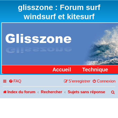
glisszone : Forum surf
windsurf et kitesurf
Accueil
Technique
FAQ
S’enregistrer
Connexion
Index du forum
Rechercher
Sujets sans réponse
R
e
c