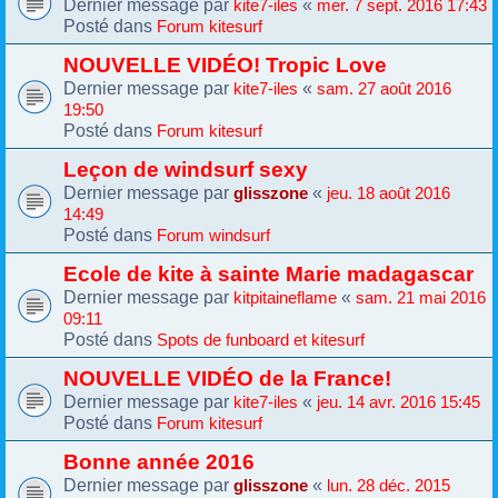
Dernier message par
«
kite7-iles
mer. 7 sept. 2016 17:43
Posté dans
Forum kitesurf
NOUVELLE VIDÉO! Tropic Love
Dernier message par
«
kite7-iles
sam. 27 août 2016
19:50
Posté dans
Forum kitesurf
Leçon de windsurf sexy
Dernier message par
«
glisszone
jeu. 18 août 2016
14:49
Posté dans
Forum windsurf
Ecole de kite à sainte Marie madagascar
Dernier message par
«
kitpitaineflame
sam. 21 mai 2016
09:11
Posté dans
Spots de funboard et kitesurf
NOUVELLE VIDÉO de la France!
Dernier message par
«
kite7-iles
jeu. 14 avr. 2016 15:45
Posté dans
Forum kitesurf
Bonne année 2016
Dernier message par
«
glisszone
lun. 28 déc. 2015