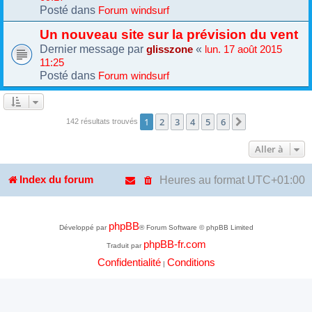
Posté dans
Forum windsurf
Un nouveau site sur la prévision du vent
Dernier message par
«
glisszone
lun. 17 août 2015
11:25
Posté dans
Forum windsurf
1
2
3
4
5
6
Suivante
142 résultats trouvés
Aller à
Heures au format
UTC+01:00
Index du forum
phpBB
Développé par
® Forum Software © phpBB Limited
phpBB-fr.com
Traduit par
Confidentialité
Conditions
|