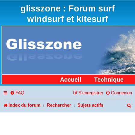
glisszone : Forum surf
windsurf et kitesurf
Accueil
Technique
FAQ
S’enregistrer
Connexion
Index du forum
Rechercher
Sujets actifs
R
e
c