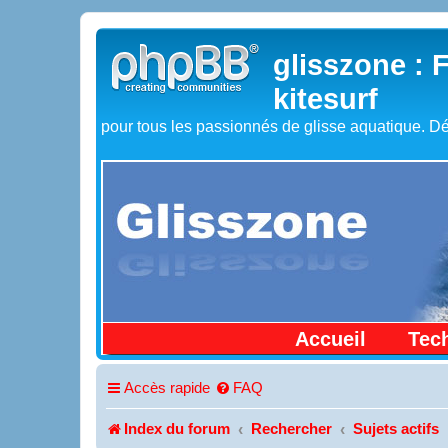
glisszone : 
kitesurf
pour tous les passionnés de glisse aquatique. Dé
Accueil
Tec
Accès rapide
FAQ
Index du forum
Rechercher
Sujets actifs