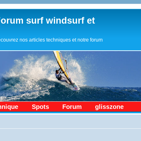
Forum surf windsurf et
couvrez nos articles techniques et notre forum
hnique
Spots
Forum
glisszone