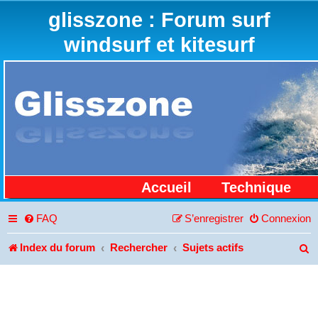
glisszone : Forum surf
windsurf et kitesurf
Accueil
Technique
FAQ
S’enregistrer
Connexion
Index du forum
Rechercher
Sujets actifs
R
e
c