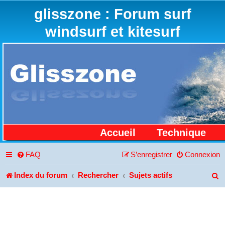
glisszone : Forum surf
windsurf et kitesurf
Accueil
Technique
FAQ
S’enregistrer
Connexion
Index du forum
Rechercher
Sujets actifs
R
e
c