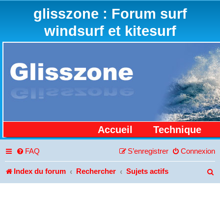
glisszone : Forum surf
windsurf et kitesurf
Accueil
Technique
FAQ
S’enregistrer
Connexion
Index du forum
Rechercher
Sujets actifs
R
e
c