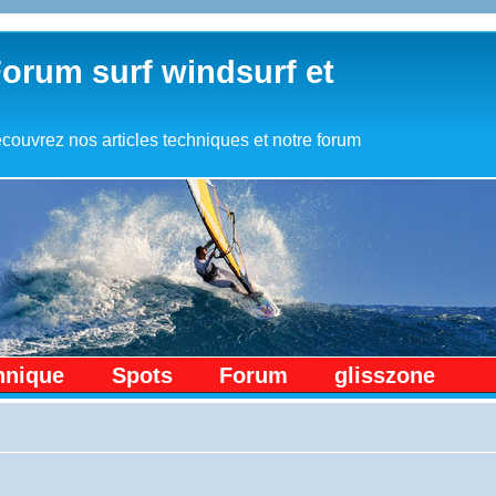
Forum surf windsurf et
couvrez nos articles techniques et notre forum
hnique
Spots
Forum
glisszone