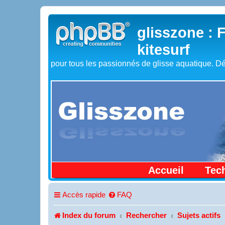
glisszone : 
kitesurf
pour tous les passionnés de glisse aquatique. Dé
Accueil
Tec
Accès rapide
FAQ
Index du forum
Rechercher
Sujets actifs