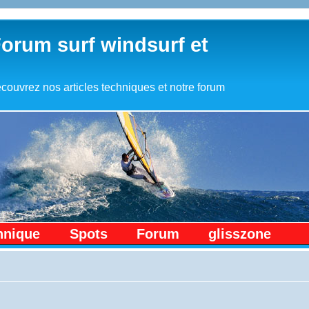
Forum surf windsurf et
couvrez nos articles techniques et notre forum
hnique
Spots
Forum
glisszone