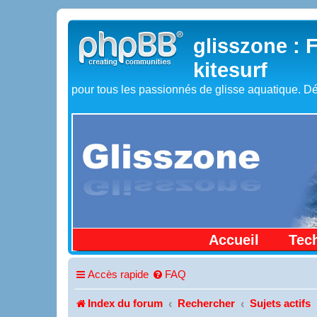
glisszone : 
kitesurf
pour tous les passionnés de glisse aquatique. Dé
Accueil
Tec
Accès rapide
FAQ
Index du forum
Rechercher
Sujets actifs