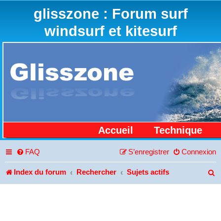
glisszone : Forum surf
windsurf et kitesurf
Accueil
Technique
FAQ
S’enregistrer
Connexion
Index du forum
Rechercher
Sujets actifs
R
e
c