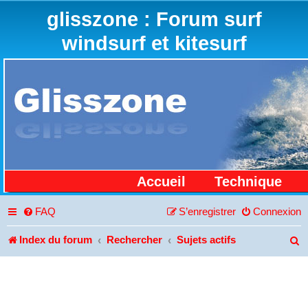
glisszone : Forum surf
windsurf et kitesurf
Accueil
Technique
FAQ
S’enregistrer
Connexion
Index du forum
Rechercher
Sujets actifs
R
e
c