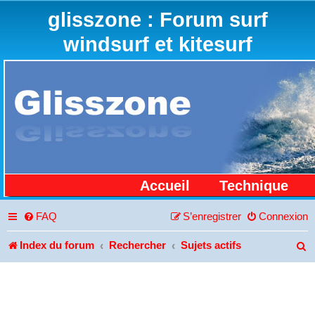
glisszone : Forum surf
windsurf et kitesurf
Accueil
Technique
FAQ
S’enregistrer
Connexion
Index du forum
Rechercher
Sujets actifs
R
e
c