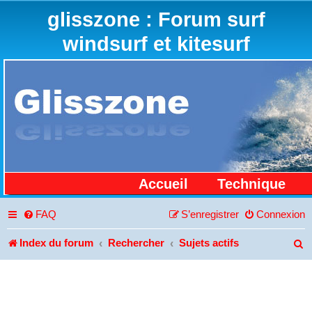
glisszone : Forum surf
windsurf et kitesurf
Accueil
Technique
FAQ
S’enregistrer
Connexion
Index du forum
Rechercher
Sujets actifs
R
e
c