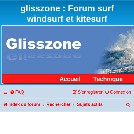
glisszone : Forum surf
windsurf et kitesurf
Accueil
Technique
FAQ
S’enregistrer
Connexion
Index du forum
Rechercher
Sujets actifs
R
e
c