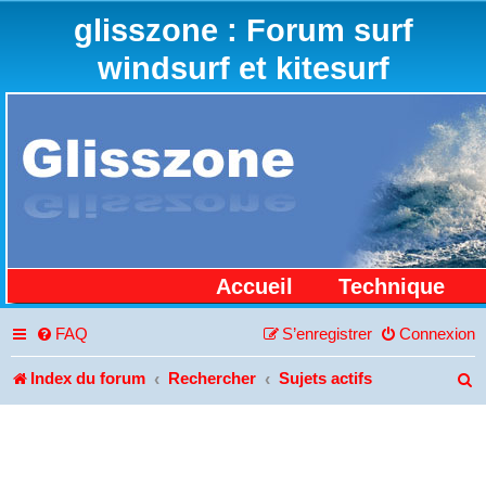
glisszone : Forum surf
windsurf et kitesurf
Accueil
Technique
FAQ
S’enregistrer
Connexion
Index du forum
Rechercher
Sujets actifs
R
e
c