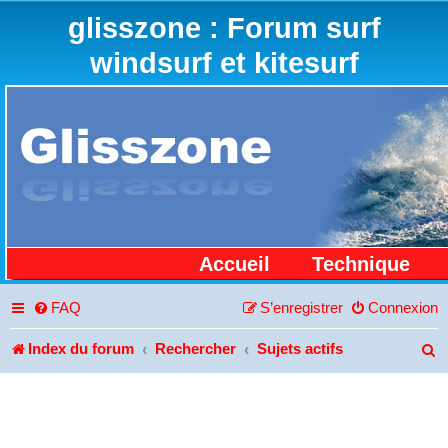
glisszone : Forum surf
windsurf et kitesurf
Accueil
Technique
FAQ
S’enregistrer
Connexion
Index du forum
Rechercher
Sujets actifs
R
e
c