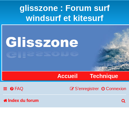
glisszone : Forum surf
windsurf et kitesurf
Accueil
Technique
FAQ
S’enregistrer
Connexion
Index du forum
R
e
c