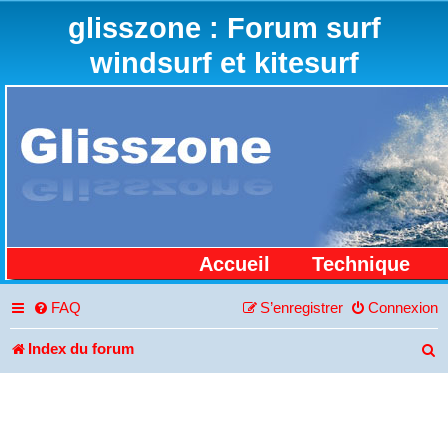
glisszone : Forum surf
windsurf et kitesurf
Accueil
Technique
FAQ
S’enregistrer
Connexion
Index du forum
R
e
c