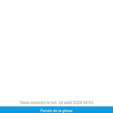
h
e
r
c
h
e
r
Nous sommes le lun. 10 août 2026 04:53
Forum de la glisse