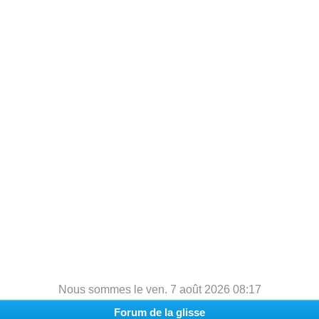
h
e
r
c
h
e
r
Nous sommes le ven. 7 août 2026 08:17
Forum de la glisse