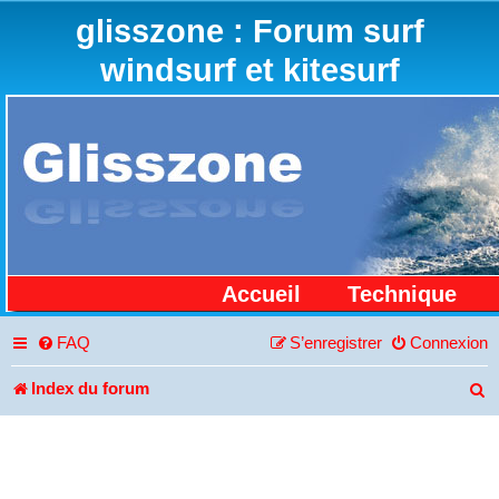
glisszone : Forum surf
windsurf et kitesurf
Accueil
Technique
FAQ
S’enregistrer
Connexion
Index du forum
R
e
c