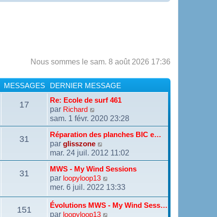
Nous sommes le sam. 8 août 2026 17:36
MESSAGES
DERNIER MESSAGE
Re: Ecole de surf 461
17
par
V
Richard
o
sam. 1 févr. 2020 23:28
i
r
Réparation des planches BIC e…
31
l
par
V
glisszone
e
o
mar. 24 juil. 2012 11:02
d
i
e
r
MWS - My Wind Sessions
r
31
l
par
V
loopyloop13
n
e
o
mer. 6 juil. 2022 13:33
i
d
i
e
e
r
r
Évolutions MWS - My Wind Sess…
r
151
l
m
n
par
V
loopyloop13
e