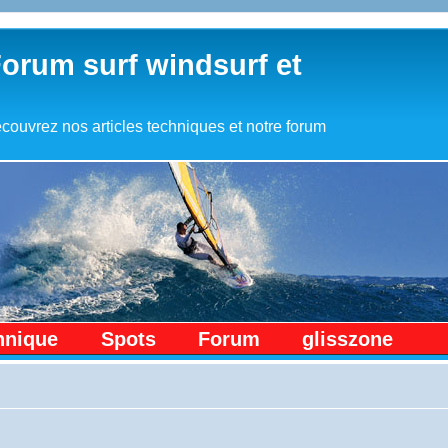
Forum surf windsurf et
couvrez nos articles techniques et notre forum
hnique
Spots
Forum
glisszone