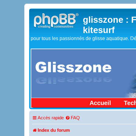
glisszone : 
kitesurf
pour tous les passionnés de glisse aquatique. Dé
Accueil
Tec
Accès rapide
FAQ
Index du forum