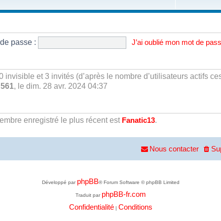
de passe :
J’ai oublié mon mot de pas
 0 invisible et 3 invités (d’après le nombre d’utilisateurs actifs c
e
561
, le dim. 28 avr. 2024 04:37
bre enregistré le plus récent est
.
Fanatic13
Nous contacter
Su
phpBB
Développé par
® Forum Software © phpBB Limited
phpBB-fr.com
Traduit par
Confidentialité
Conditions
|