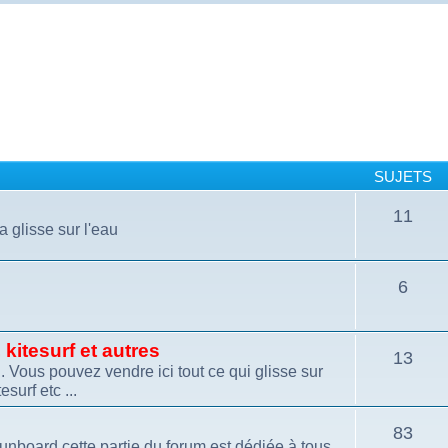
SUJETS
11
a glisse sur l'eau
6
kitesurf et autres
13
 Vous pouvez vendre ici tout ce qui glisse sur
esurf etc ...
83
funboard cette partie du forum est dédiée à tous