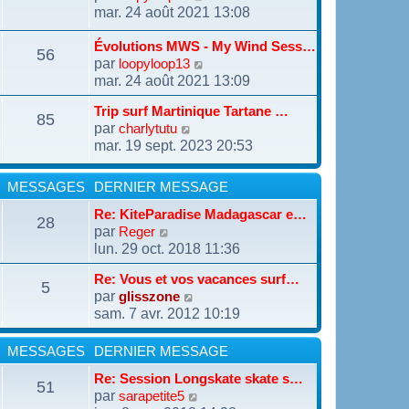
e
i
o
mar. 24 août 2021 13:08
d
s
e
i
e
s
r
r
r
a
Évolutions MWS - My Wind Sess…
m
56
l
n
g
par
V
loopyloop13
e
e
i
e
o
mar. 24 août 2021 13:09
s
d
e
i
s
e
r
r
a
Trip surf Martinique Tartane …
r
m
85
l
g
n
par
V
charlytutu
e
e
e
i
o
mar. 19 sept. 2023 20:53
s
d
e
i
s
e
r
r
a
r
m
l
MESSAGES
DERNIER MESSAGE
g
n
e
e
e
i
s
Re: KiteParadise Madagascar e…
d
28
e
s
par
e
V
Reger
r
a
r
o
lun. 29 oct. 2018 11:36
m
g
n
i
e
e
i
r
Re: Vous et vos vacances surf…
s
5
e
l
par
V
glisszone
s
r
e
o
a
sam. 7 avr. 2012 10:19
m
d
i
g
e
e
r
e
s
r
MESSAGES
DERNIER MESSAGE
l
s
n
e
a
i
Re: Session Longskate skate s…
d
51
g
e
par
V
sarapetite5
e
e
r