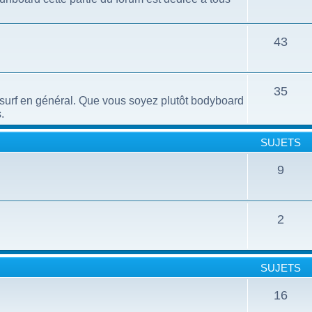
43
35
e surf en général. Que vous soyez plutôt bodyboard
.
SUJETS
9
2
SUJETS
16