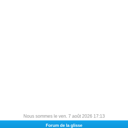
h
e
r
c
h
e
r
Nous sommes le ven. 7 août 2026 17:13
Forum de la glisse