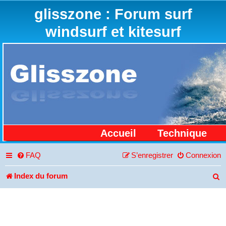
glisszone : Forum surf
windsurf et kitesurf
Accueil
Technique
FAQ
S’enregistrer
Connexion
Index du forum
R
e
c