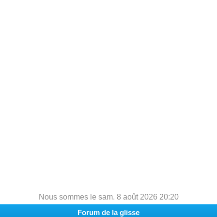
h
e
r
c
h
e
r
Nous sommes le sam. 8 août 2026 20:20
Forum de la glisse