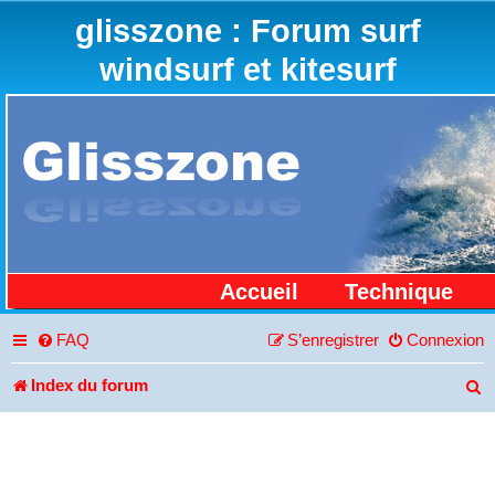
glisszone : Forum surf
windsurf et kitesurf
Accueil
Technique
FAQ
S’enregistrer
Connexion
Index du forum
R
e
c