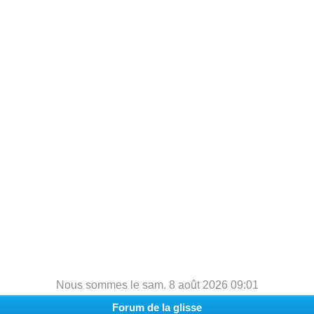
h
e
r
c
h
e
r
Nous sommes le sam. 8 août 2026 09:01
Forum de la glisse