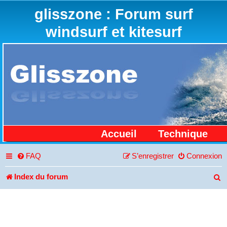
glisszone : Forum surf
windsurf et kitesurf
Accueil
Technique
FAQ
S’enregistrer
Connexion
Index du forum
R
e
c